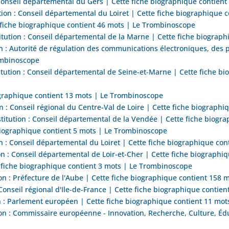
Conseil départemental du Gers | Cette fiche biographique contien
tion : Conseil départemental du Loiret | Cette fiche biographique
iche biographique contient 46 mots | Le Trombinoscope
tution : Conseil départemental de la Marne | Cette fiche biograp
: Autorité de régulation des communications électroniques, des pos
ombinoscope
ution : Conseil départemental de Seine-et-Marne | Cette fiche bi
graphique contient 13 mots | Le Trombinoscope
n : Conseil régional du Centre-Val de Loire | Cette fiche biograph
tution : Conseil départemental de la Vendée | Cette fiche biogr
biographique contient 5 mots | Le Trombinoscope
 : Conseil départemental du Loiret | Cette fiche biographique co
n : Conseil départemental de Loir-et-Cher | Cette fiche biograph
fiche biographique contient 3 mots | Le Trombinoscope
n : Préfecture de l'Aube | Cette fiche biographique contient 158
Conseil régional d'Ile-de-France | Cette fiche biographique conti
n : Parlement européen | Cette fiche biographique contient 11 mo
n : Commissaire européenne - Innovation, Recherche, Culture, Édu