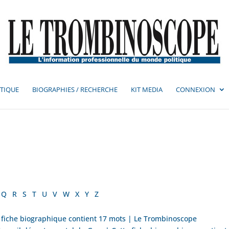
TIQUE
BIOGRAPHIES / RECHERCHE
KIT MEDIA
CONNEXION
Q
R
S
T
U
V
W
X
Y
Z
iche biographique contient 17 mots | Le Trombinoscope