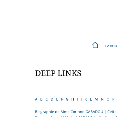
LA BOU
DEEP LINKS
A
B
C
D
E
F
G
H
I
J
K
L
M
N
O
P
Biographie de Mme Corinne GABADOU | Cette f