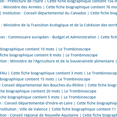
n : Préfecture de l'Isère | Cette fiche biographique contient 156
 : Ministère des Armées | Cette fiche biographique contient 76 m
nstitution : Conseil départemental du Calvados | Cette fiche bio
: Ministère de la Transition écologique et de la Cohésion des terri
on : Commissaire européen - Budget et Administration | Cette fic
e biographique contient 10 mots | Le Trombinoscope
fiche biographique contient 8 mots | Le Trombinoscope
on : Ministère de l'Agriculture et de la Souveraineté alimentaire 
AU | Cette fiche biographique contient 3 mots | Le Trombinosco
 biographique contient 15 mots | Le Trombinoscope
 : Conseil départemental des Bouches-du-Rhône | Cette fiche biog
che biographique contient 20 mots | Le Trombinoscope
iche biographique contient 5 mots | Le Trombinoscope
 : Conseil départemental d'Indre-et-Loire | Cette fiche biographi
tution : Ville de Valence | Cette fiche biographique contient 1
on : Conseil régional de Nouvelle-Aquitaine | Cette fiche biogra