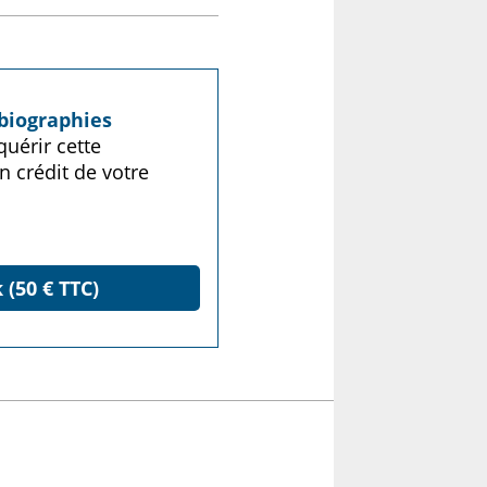
biographies
uérir cette
n crédit de votre
 (50 € TTC)