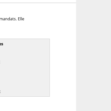
mandats. Elle
es
x
x