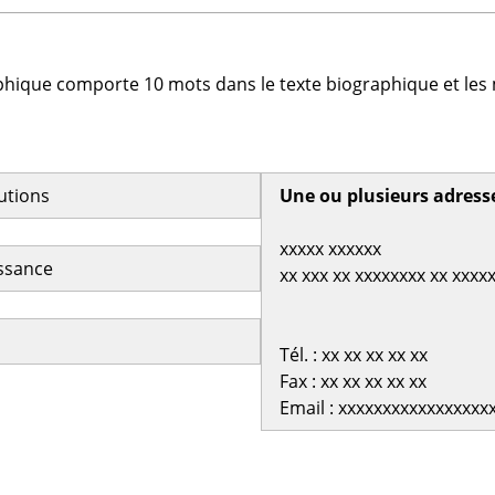
phique comporte 10 mots dans le texte biographique et les 
butions
Une ou plusieurs adress
xxxxx xxxxxx
issance
xx xxx xx xxxxxxxx xx xxxx
Tél. : xx xx xx xx xx
Fax : xx xx xx xx xx
Email : xxxxxxxxxxxxxxxxx