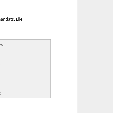
andats. Elle
es
x
x