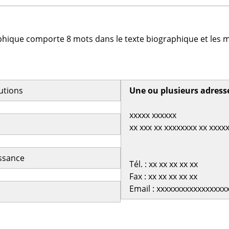
phique comporte 8 mots dans le texte biographique et les m
butions
Une ou plusieurs adress
xxxxx xxxxxx
xx xxx xx xxxxxxxx xx xxxx
issance
Tél. : xx xx xx xx xx
Fax : xx xx xx xx xx
Email : xxxxxxxxxxxxxxxxx