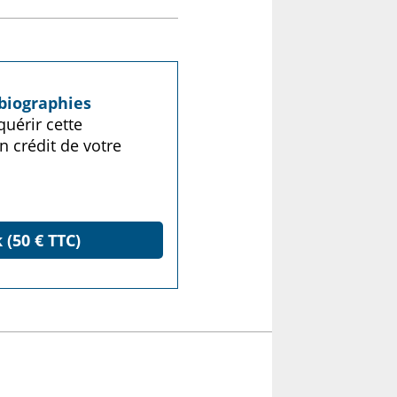
biographies
uérir cette
n crédit de votre
 (50 € TTC)