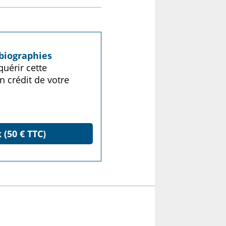
biographies
uérir cette
n crédit de votre
 (50 € TTC)