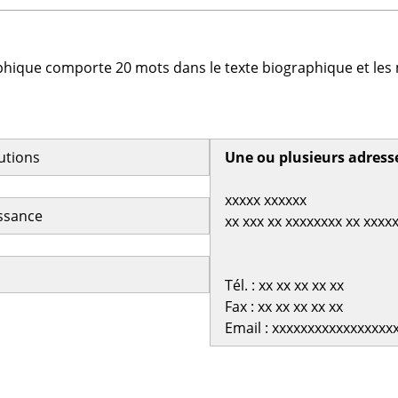
phique comporte 20 mots dans le texte biographique et les 
butions
Une ou plusieurs adress
xxxxx xxxxxx
issance
xx xxx xx xxxxxxxx xx xxxx
Tél. : xx xx xx xx xx
Fax : xx xx xx xx xx
Email : xxxxxxxxxxxxxxxxx