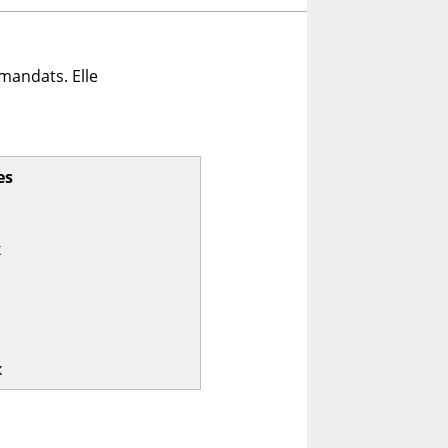
mandats. Elle
es
x
x