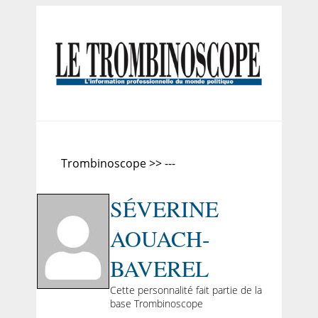
Trombinoscope >> ---
SÉVERINE
AOUACH-
BAVEREL
Cette personnalité fait partie de la
base Trombinoscope