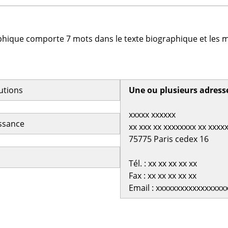
phique comporte 7 mots dans le texte biographique et les m
butions
Une ou plusieurs adress
xxxxx xxxxxx
issance
xx xxx xx xxxxxxxx xx xxxx
75775 Paris cedex 16
Tél. : xx xx xx xx xx
Fax : xx xx xx xx xx
Email : xxxxxxxxxxxxxxxxx