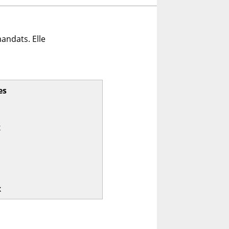
andats. Elle
es
x
x