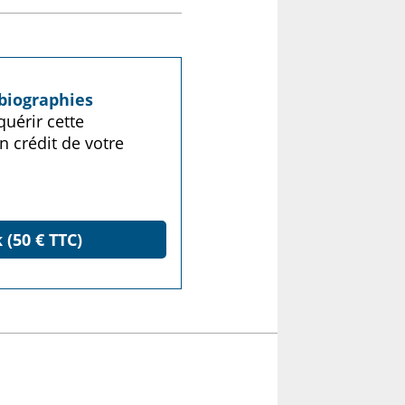
biographies
uérir cette
n crédit de votre
 (50 € TTC)