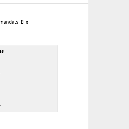
mandats. Elle
es
x
x