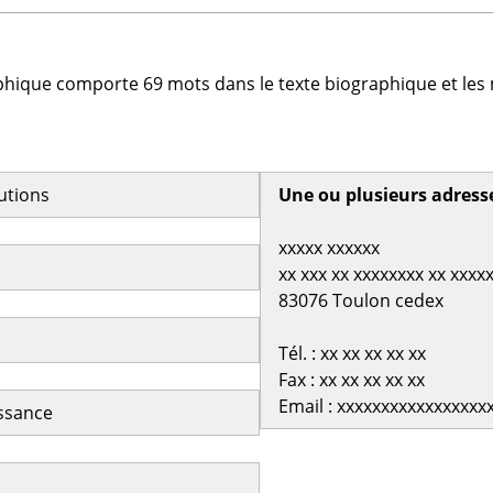
phique comporte 69 mots dans le texte biographique et les 
butions
Une ou plusieurs adress
xxxxx xxxxxx
xx xxx xx xxxxxxxx xx xxxx
83076 Toulon cedex
Tél. : xx xx xx xx xx
Fax : xx xx xx xx xx
Email : xxxxxxxxxxxxxxxxx
issance