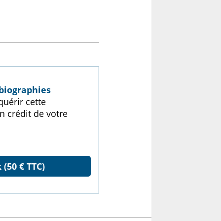
biographies
uérir cette
n crédit de votre
 (50 € TTC)