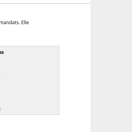
mandats. Elle
es
x
x