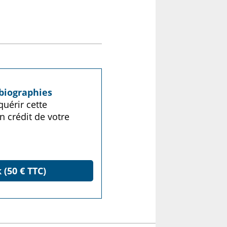
biographies
uérir cette
n crédit de votre
 (50 € TTC)