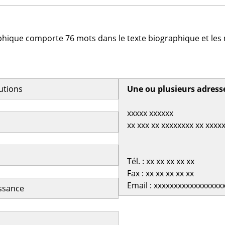
phique comporte 76 mots dans le texte biographique et les 
butions
Une ou plusieurs adress
xxxxx xxxxxx
xx xxx xx xxxxxxxx xx xxxx
Tél. : xx xx xx xx xx
Fax : xx xx xx xx xx
Email : xxxxxxxxxxxxxxxxx
issance