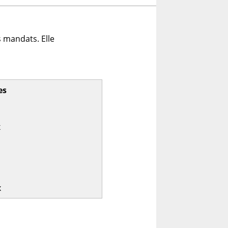
 mandats. Elle
es
x
x