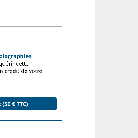
biographies
uérir cette
n crédit de votre
 (50 € TTC)