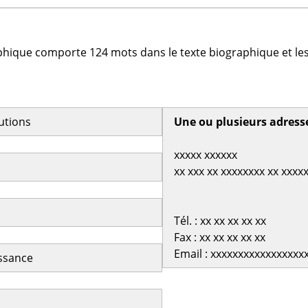
phique comporte 124 mots dans le texte biographique et les
butions
Une ou plusieurs adress
xxxxx xxxxxx
xx xxx xx xxxxxxxx xx xxxx
Tél. : xx xx xx xx xx
Fax : xx xx xx xx xx
Email : xxxxxxxxxxxxxxxxx
issance