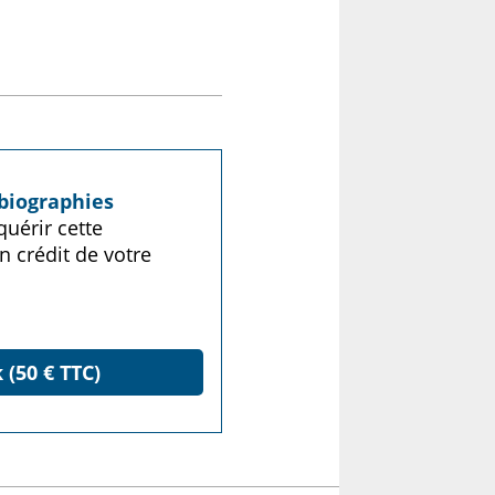
biographies
uérir cette
n crédit de votre
 (50 € TTC)