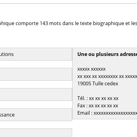
phique comporte 143 mots dans le texte biographique et les
butions
Une ou plusieurs adress
xxxxx xxxxxx
xx xxx xx xxxxxxxx xx xxxx
19005 Tulle cedex
Tél. : xx xx xx xx xx
Fax : xx xx xx xx xx
Email : xxxxxxxxxxxxxxxxx
issance