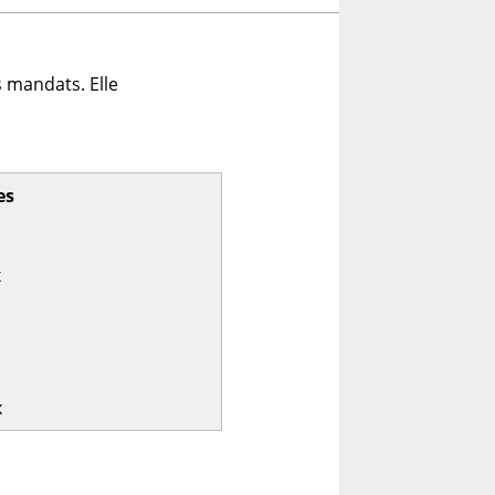
 mandats. Elle
es
x
x