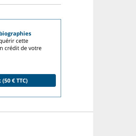
biographies
uérir cette
n crédit de votre
 (50 € TTC)