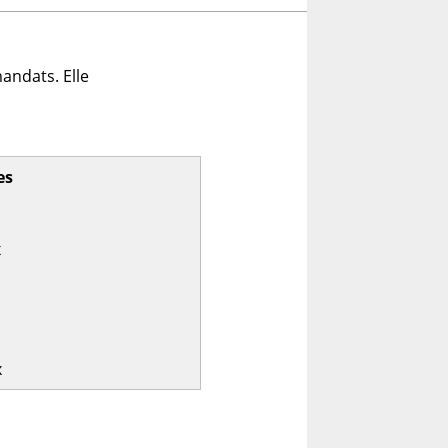
andats. Elle
es
x
x