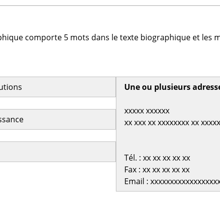
phique comporte 5 mots dans le texte biographique et les m
butions
Une ou plusieurs adress
xxxxx xxxxxx
issance
xx xxx xx xxxxxxxx xx xxxx
Tél. : xx xx xx xx xx
Fax : xx xx xx xx xx
Email : xxxxxxxxxxxxxxxxx