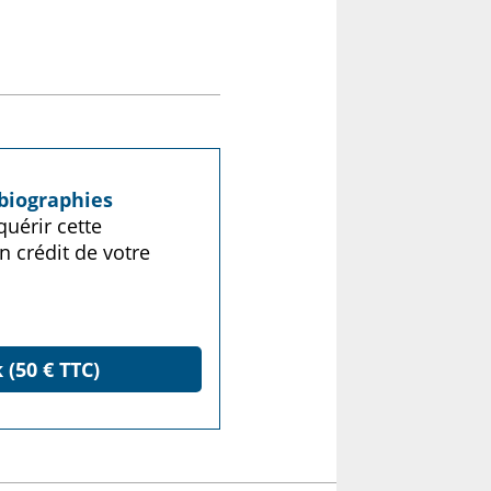
biographies
uérir cette
n crédit de votre
 (50 € TTC)