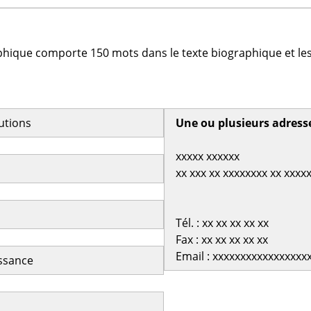
phique comporte 150 mots dans le texte biographique et les
butions
Une ou plusieurs adress
xxxxx xxxxxx
xx xxx xx xxxxxxxx xx xxxx
Tél. : xx xx xx xx xx
Fax : xx xx xx xx xx
Email : xxxxxxxxxxxxxxxxx
issance