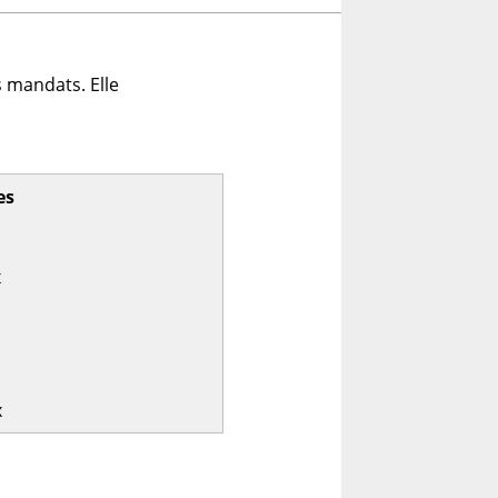
 mandats. Elle
es
x
x