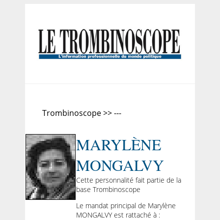
Trombinoscope >> ---
MARYLÈNE
MONGALVY
Cette personnalité fait partie de la
base Trombinoscope
Le mandat principal de Marylène
MONGALVY est rattaché à :