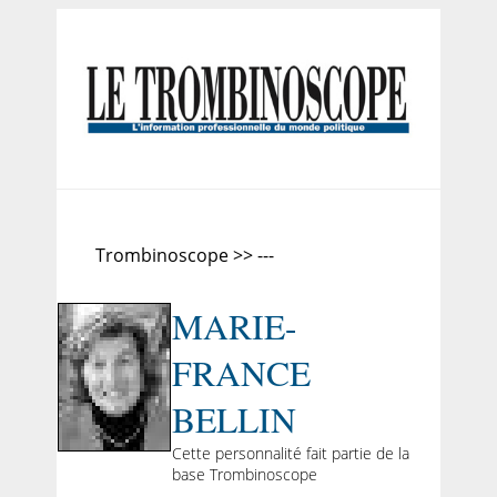
Trombinoscope >> ---
MARIE-
FRANCE
BELLIN
Cette personnalité fait partie de la
base Trombinoscope