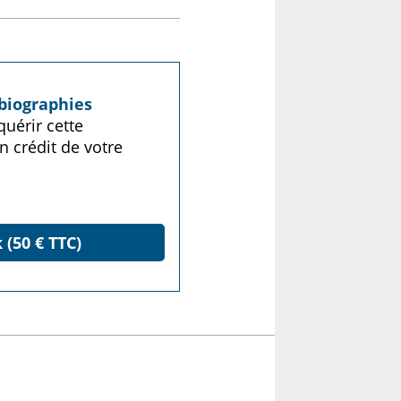
biographies
uérir cette
n crédit de votre
 (50 € TTC)