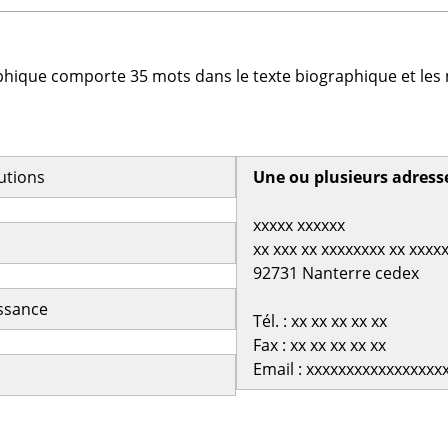
phique comporte 35 mots dans le texte biographique et les 
butions
Une ou plusieurs adress
xxxxx xxxxxx
xx xxx xx xxxxxxxx xx xxxx
92731 Nanterre cedex
issance
Tél. : xx xx xx xx xx
Fax : xx xx xx xx xx
Email : xxxxxxxxxxxxxxxxx