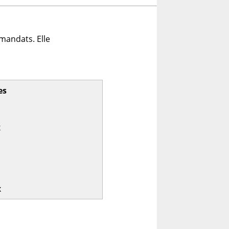
mandats. Elle
es
x
x