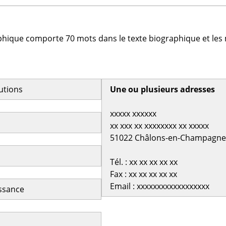
phique comporte 70 mots dans le texte biographique et les 
butions
Une ou plusieurs adresses
xxxxx xxxxxx
xx xxx xx xxxxxxxx xx xxxxx
51022 Châlons-en-Champagne
Tél. : xx xx xx xx xx
Fax : xx xx xx xx xx
Email : xxxxxxxxxxxxxxxxxx
issance