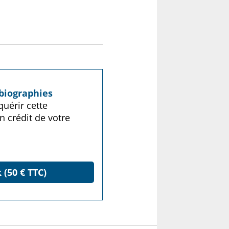
biographies
uérir cette
n crédit de votre
 (50 € TTC)