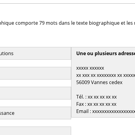
phique comporte 79 mots dans le texte biographique et les 
butions
Une ou plusieurs adress
xxxxx xxxxxx
xx xxx xx xxxxxxxx xx xxxx
56009 Vannes cedex
Tél. : xx xx xx xx xx
Fax : xx xx xx xx xx
Email : xxxxxxxxxxxxxxxxx
issance