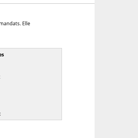
mandats. Elle
es
x
x