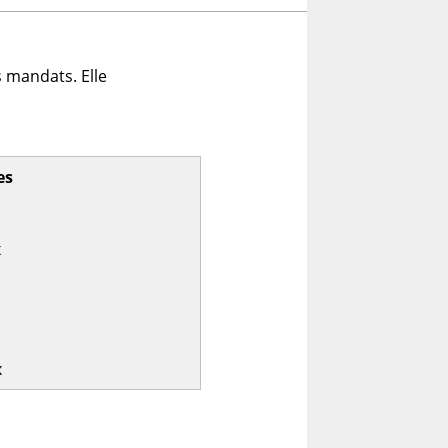
 mandats. Elle
es
x
x