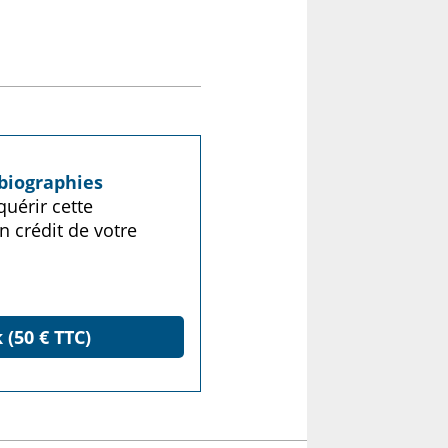
biographies
uérir cette
n crédit de votre
 (50 € TTC)