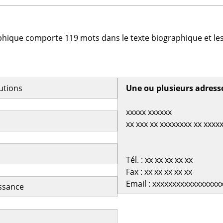
phique comporte 119 mots dans le texte biographique et les
butions
Une ou plusieurs adress
xxxxx xxxxxx
xx xxx xx xxxxxxxx xx xxxx
Tél. : xx xx xx xx xx
Fax : xx xx xx xx xx
Email : xxxxxxxxxxxxxxxxx
issance