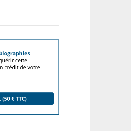
biographies
uérir cette
n crédit de votre
 (50 € TTC)