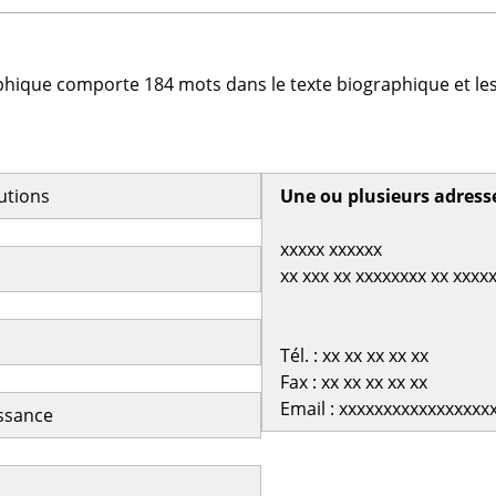
phique comporte 184 mots dans le texte biographique et les
butions
Une ou plusieurs adress
xxxxx xxxxxx
xx xxx xx xxxxxxxx xx xxxx
Tél. : xx xx xx xx xx
Fax : xx xx xx xx xx
Email : xxxxxxxxxxxxxxxxx
issance