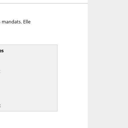
 mandats. Elle
es
x
x