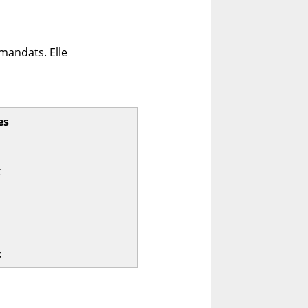
mandats. Elle
es
x
x