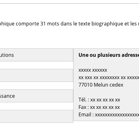
phique comporte 31 mots dans le texte biographique et les 
butions
Une ou plusieurs adress
xxxxx xxxxxx
xx xxx xx xxxxxxxx xx xxxx
77010 Melun cedex
issance
Tél. : xx xx xx xx xx
Fax : xx xx xx xx xx
Email : xxxxxxxxxxxxxxxxx