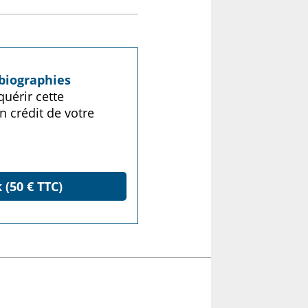
biographies
uérir cette
n crédit de votre
 (50 € TTC)