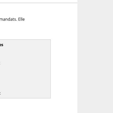
mandats. Elle
es
x
x