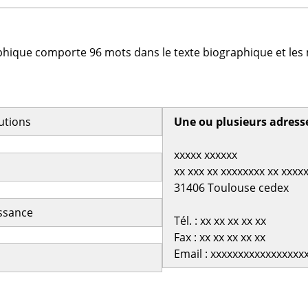
phique comporte 96 mots dans le texte biographique et les 
butions
Une ou plusieurs adress
xxxxx xxxxxx
xx xxx xx xxxxxxxx xx xxxx
31406 Toulouse cedex
issance
Tél. : xx xx xx xx xx
Fax : xx xx xx xx xx
Email : xxxxxxxxxxxxxxxxx