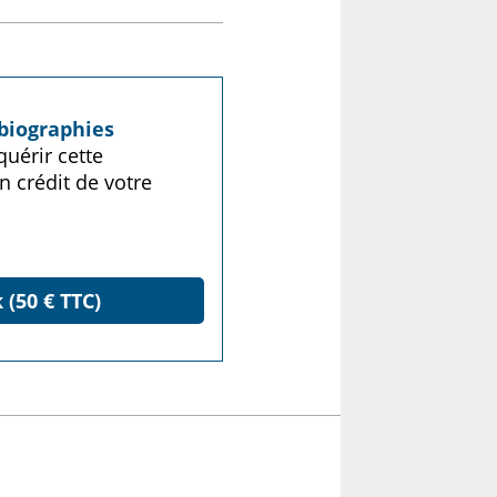
biographies
uérir cette
n crédit de votre
 (50 € TTC)