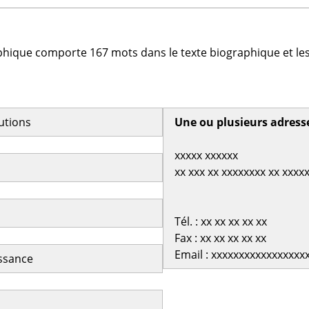
phique comporte 167 mots dans le texte biographique et les
butions
Une ou plusieurs adress
xxxxx xxxxxx
xx xxx xx xxxxxxxx xx xxxx
Tél. : xx xx xx xx xx
Fax : xx xx xx xx xx
Email : xxxxxxxxxxxxxxxxx
issance