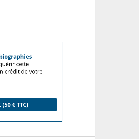
biographies
uérir cette
n crédit de votre
 (50 € TTC)