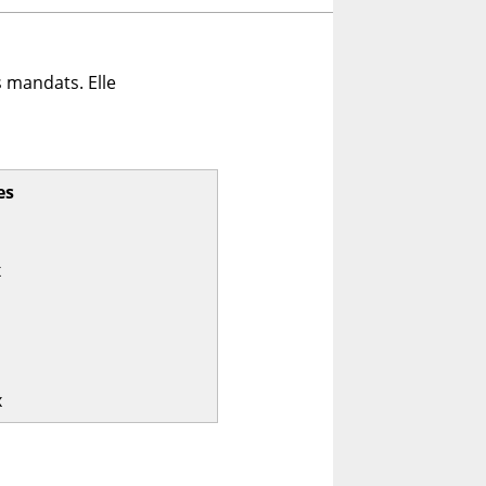
 mandats. Elle
es
x
x