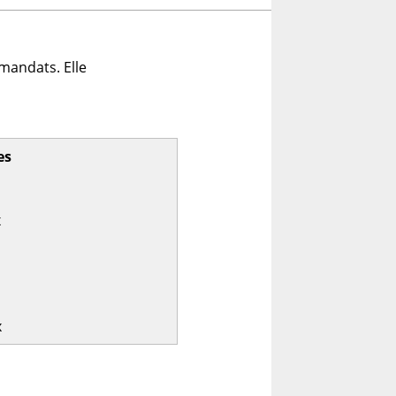
mandats. Elle
es
x
x