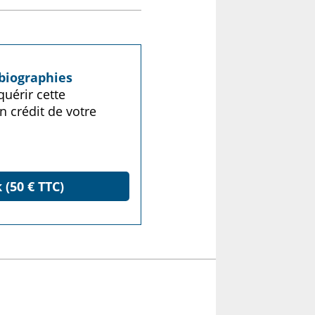
biographies
uérir cette
n crédit de votre
 (50 € TTC)