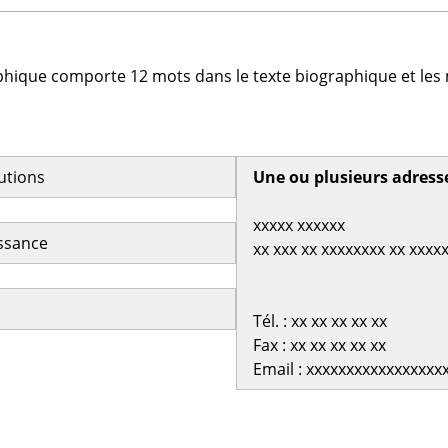
phique comporte 12 mots dans le texte biographique et les 
butions
Une ou plusieurs adress
xxxxx xxxxxx
issance
xx xxx xx xxxxxxxx xx xxxx
Tél. : xx xx xx xx xx
Fax : xx xx xx xx xx
Email : xxxxxxxxxxxxxxxxx