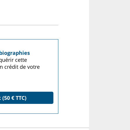
biographies
uérir cette
n crédit de votre
 (50 € TTC)