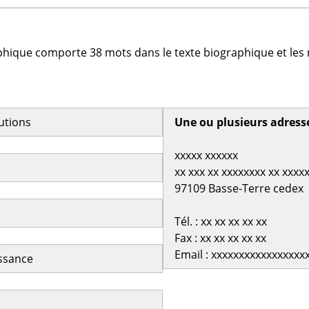
phique comporte 38 mots dans le texte biographique et les 
butions
Une ou plusieurs adress
xxxxx xxxxxx
xx xxx xx xxxxxxxx xx xxxx
97109 Basse-Terre cedex
Tél. : xx xx xx xx xx
Fax : xx xx xx xx xx
Email : xxxxxxxxxxxxxxxxx
issance