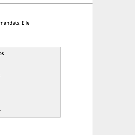
mandats. Elle
es
x
x