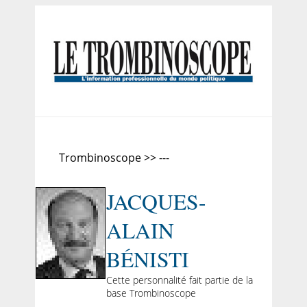
Trombinoscope >> ---
JACQUES-
ALAIN
BÉNISTI
Cette personnalité fait partie de la
base Trombinoscope