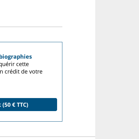
biographies
uérir cette
n crédit de votre
 (50 € TTC)