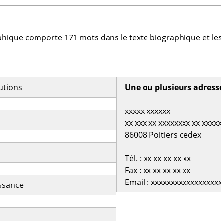
phique comporte 171 mots dans le texte biographique et les
butions
Une ou plusieurs adress
xxxxx xxxxxx
xx xxx xx xxxxxxxx xx xxxx
86008 Poitiers cedex
Tél. : xx xx xx xx xx
Fax : xx xx xx xx xx
Email : xxxxxxxxxxxxxxxxx
issance