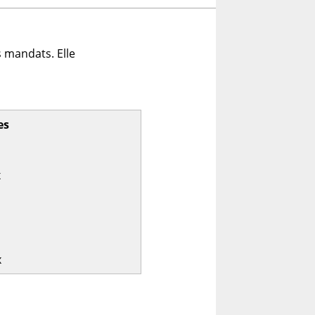
 mandats. Elle
es
x
x