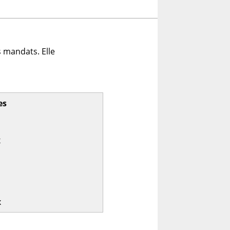
 mandats. Elle
es
x
x