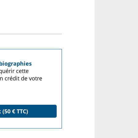
biographies
uérir cette
n crédit de votre
 (50 € TTC)