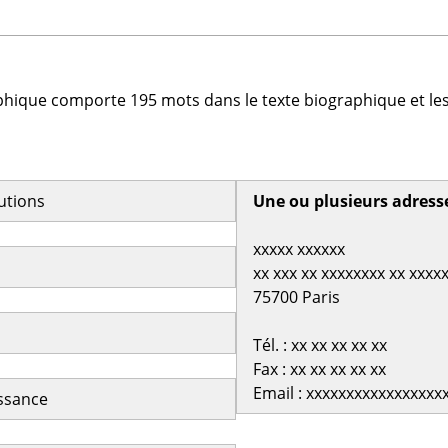
phique comporte 195 mots dans le texte biographique et les
butions
Une ou plusieurs adress
xxxxx xxxxxx
xx xxx xx xxxxxxxx xx xxxx
75700 Paris
Tél. : xx xx xx xx xx
Fax : xx xx xx xx xx
Email : xxxxxxxxxxxxxxxxx
issance