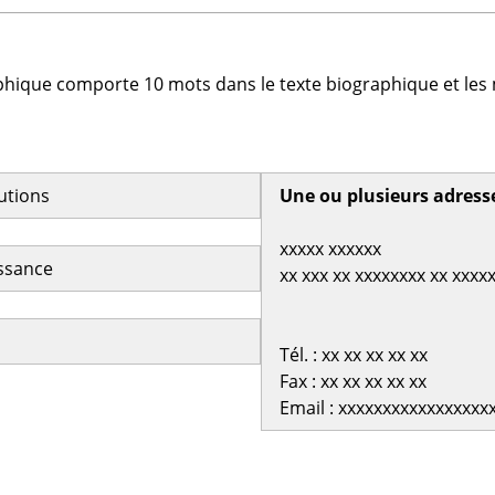
phique comporte 10 mots dans le texte biographique et les 
butions
Une ou plusieurs adress
xxxxx xxxxxx
issance
xx xxx xx xxxxxxxx xx xxxx
Tél. : xx xx xx xx xx
Fax : xx xx xx xx xx
Email : xxxxxxxxxxxxxxxxx