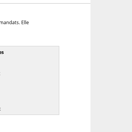
mandats. Elle
es
x
x