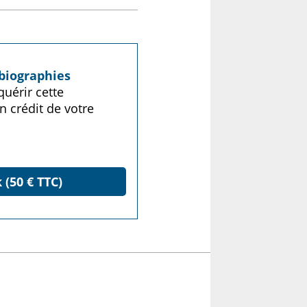
biographies
uérir cette
n crédit de votre
 (50 € TTC)