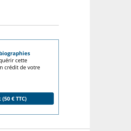
biographies
uérir cette
n crédit de votre
 (50 € TTC)