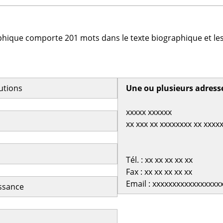
phique comporte 201 mots dans le texte biographique et les
butions
Une ou plusieurs adress
xxxxx xxxxxx
xx xxx xx xxxxxxxx xx xxxx
Tél. : xx xx xx xx xx
Fax : xx xx xx xx xx
Email : xxxxxxxxxxxxxxxxx
issance