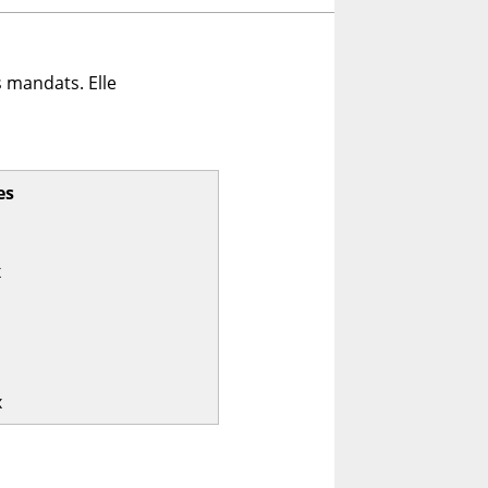
 mandats. Elle
es
x
x