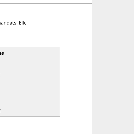
andats. Elle
es
x
x