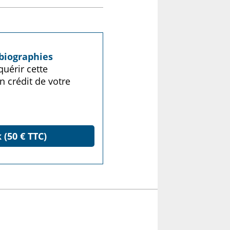
biographies
uérir cette
n crédit de votre
 (50 € TTC)