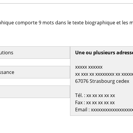
phique comporte 9 mots dans le texte biographique et les m
butions
Une ou plusieurs adress
xxxxx xxxxxx
issance
xx xxx xx xxxxxxxx xx xxxx
67076 Strasbourg cedex
Tél. : xx xx xx xx xx
Fax : xx xx xx xx xx
Email : xxxxxxxxxxxxxxxxx