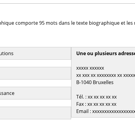
phique comporte 95 mots dans le texte biographique et les 
butions
Une ou plusieurs adress
xxxxx xxxxxx
xx xxx xx xxxxxxxx xx xxxx
B-1040 Bruxelles
issance
Tél. : xx xx xx xx xx
Fax : xx xx xx xx xx
Email : xxxxxxxxxxxxxxxxx