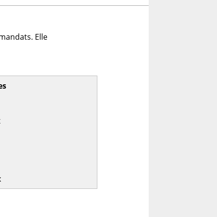
mandats. Elle
es
x
x