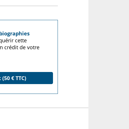
biographies
uérir cette
n crédit de votre
 (50 € TTC)