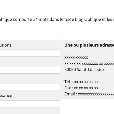
phique comporte 34 mots dans le texte biographique et les 
butions
Une ou plusieurs adress
xxxxx xxxxxx
xx xxx xx xxxxxxxx xx xxxx
50050 Saint-Lô cedex
Tél. : xx xx xx xx xx
Fax : xx xx xx xx xx
Email : xxxxxxxxxxxxxxxxx
issance