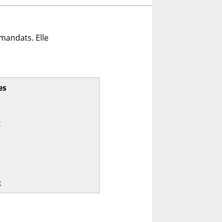
mandats. Elle
es
x
x