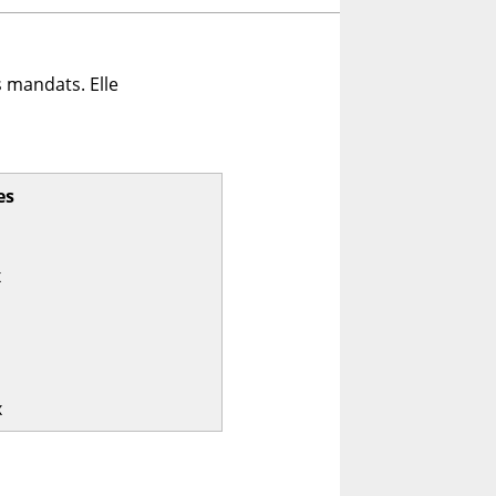
 mandats. Elle
es
x
x