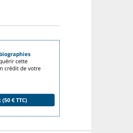
biographies
uérir cette
n crédit de votre
 (50 € TTC)