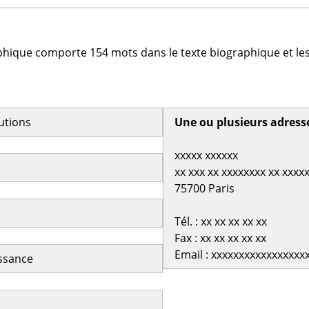
phique comporte 154 mots dans le texte biographique et les
butions
Une ou plusieurs adress
xxxxx xxxxxx
xx xxx xx xxxxxxxx xx xxxx
75700 Paris
Tél. : xx xx xx xx xx
Fax : xx xx xx xx xx
Email : xxxxxxxxxxxxxxxxx
issance