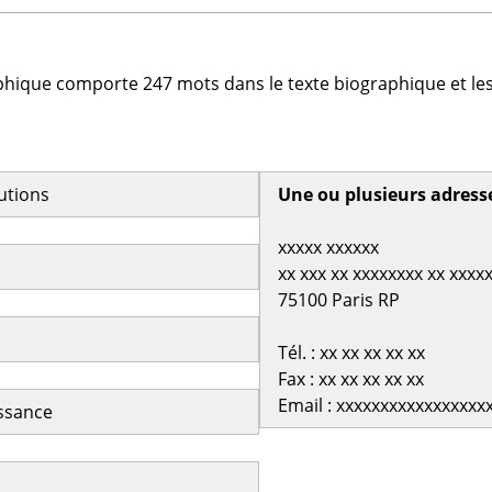
phique comporte 247 mots dans le texte biographique et les
butions
Une ou plusieurs adress
xxxxx xxxxxx
xx xxx xx xxxxxxxx xx xxxx
75100 Paris RP
Tél. : xx xx xx xx xx
Fax : xx xx xx xx xx
Email : xxxxxxxxxxxxxxxxx
issance