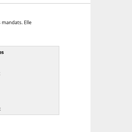
 mandats. Elle
es
x
x