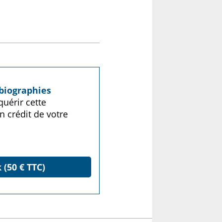
biographies
uérir cette
n crédit de votre
 (50 € TTC)