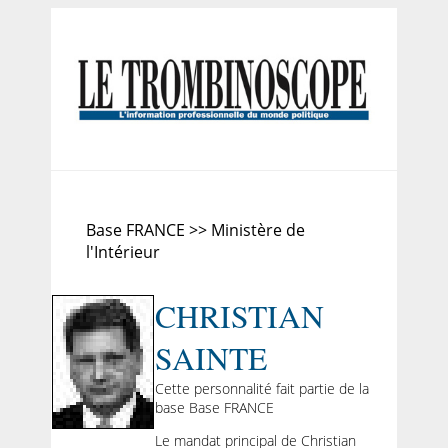
Base FRANCE >> Ministère de
l'Intérieur
CHRISTIAN
SAINTE
Cette personnalité fait partie de la
base Base FRANCE
Le mandat principal de Christian