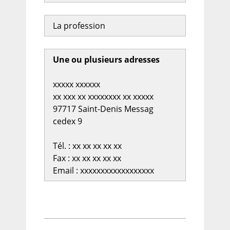
La profession
Une ou plusieurs adresses
xxxxx xxxxxx
xx xxx xx xxxxxxxx xx xxxxx
97717 Saint-Denis Messag
cedex 9
Tél. : xx xx xx xx xx
Fax : xx xx xx xx xx
Email : xxxxxxxxxxxxxxxxxx