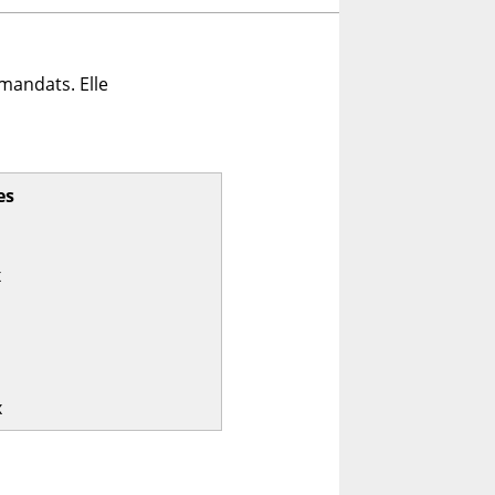
mandats. Elle
es
x
x