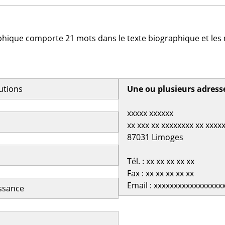
phique comporte 21 mots dans le texte biographique et les 
butions
Une ou plusieurs adress
xxxxx xxxxxx
xx xxx xx xxxxxxxx xx xxxx
87031 Limoges
Tél. : xx xx xx xx xx
Fax : xx xx xx xx xx
Email : xxxxxxxxxxxxxxxxx
issance