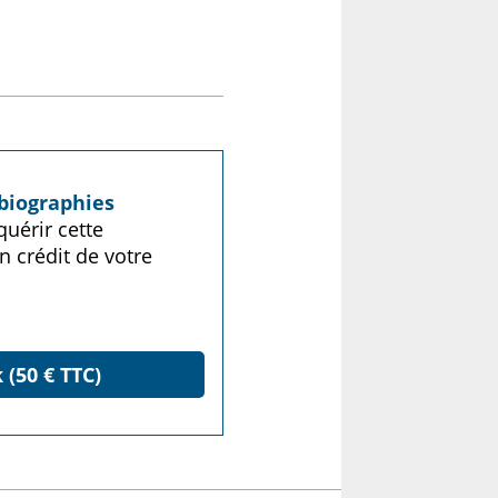
biographies
uérir cette
n crédit de votre
 (50 € TTC)