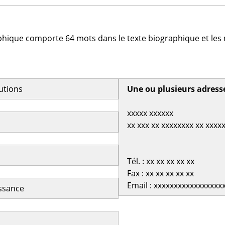
phique comporte 64 mots dans le texte biographique et les 
butions
Une ou plusieurs adress
xxxxx xxxxxx
xx xxx xx xxxxxxxx xx xxxx
Tél. : xx xx xx xx xx
Fax : xx xx xx xx xx
Email : xxxxxxxxxxxxxxxxx
issance