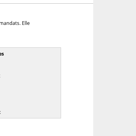
mandats. Elle
es
x
x