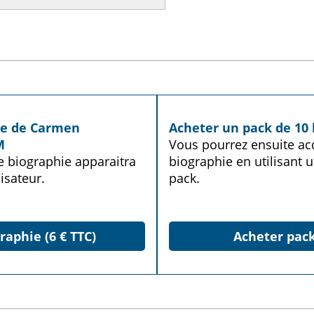
ie de Carmen
Acheter un pack de 10 
M
Vous pourrez ensuite acq
te biographie apparaitra
biographie en utilisant u
isateur.
pack.
raphie (6 € TTC)
Acheter pack