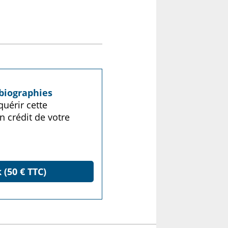
biographies
uérir cette
n crédit de votre
 (50 € TTC)