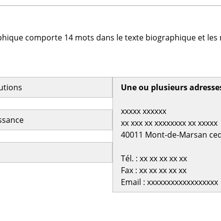
phique comporte 14 mots dans le texte biographique et les 
butions
Une ou plusieurs adresse
xxxxx xxxxxx
issance
xx xxx xx xxxxxxxx xx xxxxx
40011 Mont-de-Marsan ce
Tél. : xx xx xx xx xx
Fax : xx xx xx xx xx
Email : xxxxxxxxxxxxxxxxxx