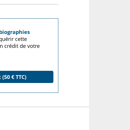
biographies
uérir cette
n crédit de votre
 (50 € TTC)