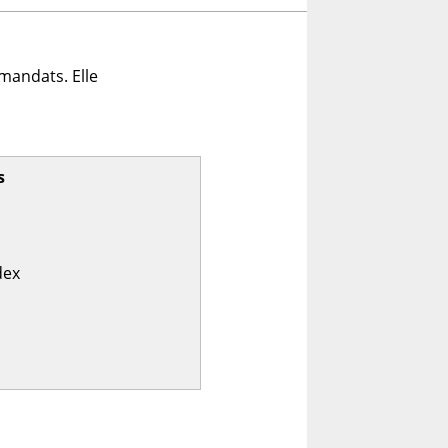
mandats. Elle
s
dex