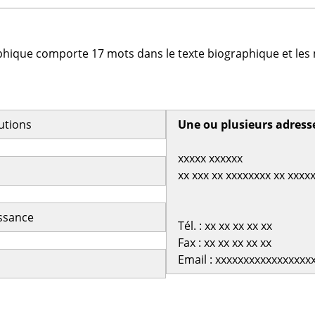
phique comporte 17 mots dans le texte biographique et les 
butions
Une ou plusieurs adress
xxxxx xxxxxx
xx xxx xx xxxxxxxx xx xxxx
issance
Tél. : xx xx xx xx xx
Fax : xx xx xx xx xx
Email : xxxxxxxxxxxxxxxxx