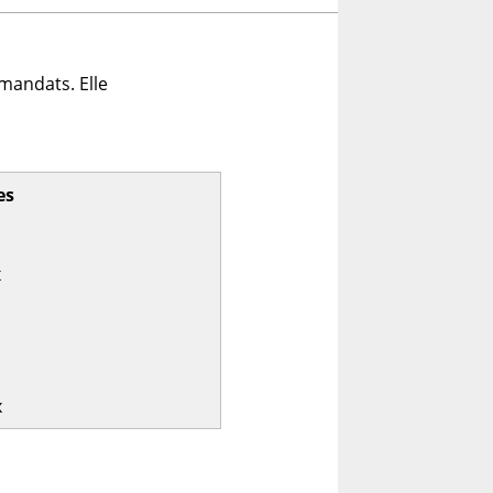
mandats. Elle
es
x
x