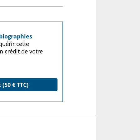
biographies
uérir cette
n crédit de votre
 (50 € TTC)