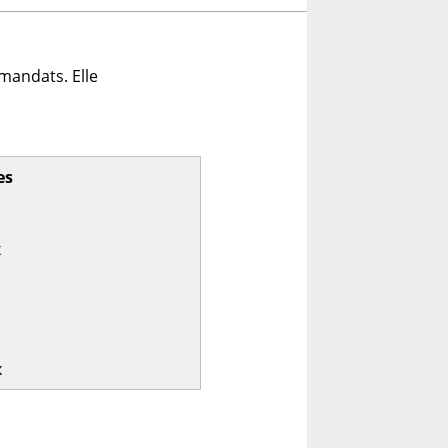
mandats. Elle
es
x
x