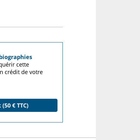
biographies
uérir cette
n crédit de votre
 (50 € TTC)