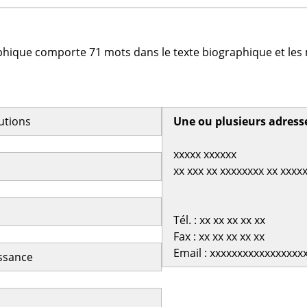
phique comporte 71 mots dans le texte biographique et les 
butions
Une ou plusieurs adress
xxxxx xxxxxx
xx xxx xx xxxxxxxx xx xxxx
Tél. : xx xx xx xx xx
Fax : xx xx xx xx xx
Email : xxxxxxxxxxxxxxxxx
issance