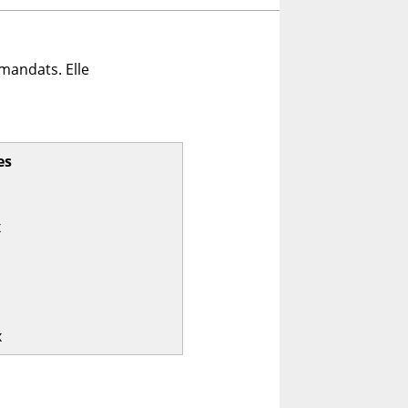
mandats. Elle
es
x
x