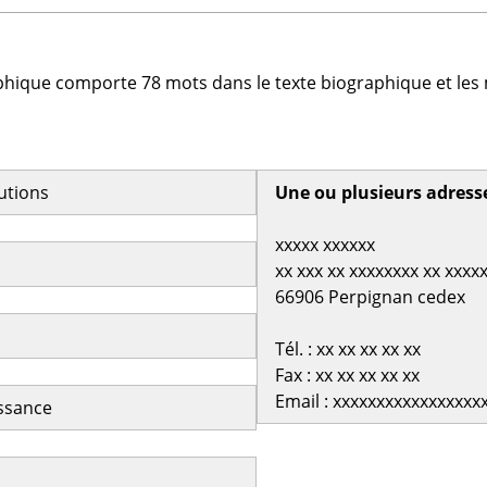
phique comporte 78 mots dans le texte biographique et les 
butions
Une ou plusieurs adress
xxxxx xxxxxx
xx xxx xx xxxxxxxx xx xxxx
66906 Perpignan cedex
Tél. : xx xx xx xx xx
Fax : xx xx xx xx xx
Email : xxxxxxxxxxxxxxxxx
issance