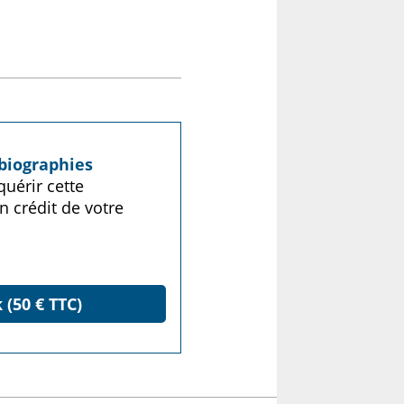
biographies
uérir cette
n crédit de votre
 (50 € TTC)