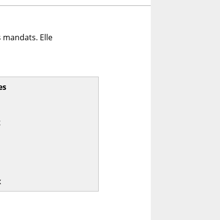
 mandats. Elle
es
x
x