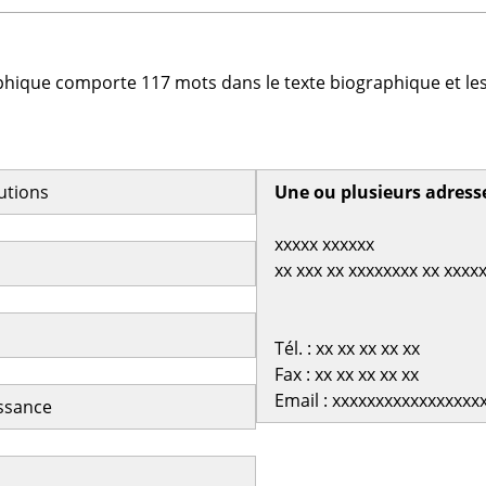
phique comporte 117 mots dans le texte biographique et les
butions
Une ou plusieurs adress
xxxxx xxxxxx
xx xxx xx xxxxxxxx xx xxxx
Tél. : xx xx xx xx xx
Fax : xx xx xx xx xx
Email : xxxxxxxxxxxxxxxxx
issance