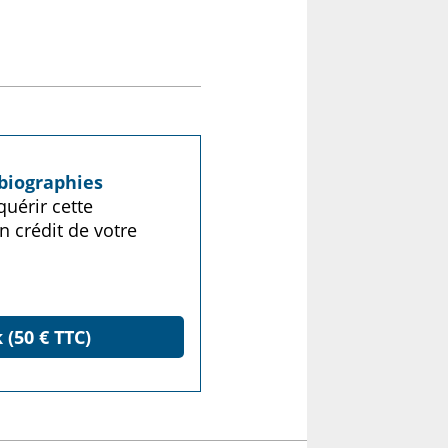
biographies
uérir cette
n crédit de votre
 (50 € TTC)