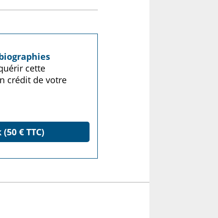
biographies
uérir cette
n crédit de votre
 (50 € TTC)