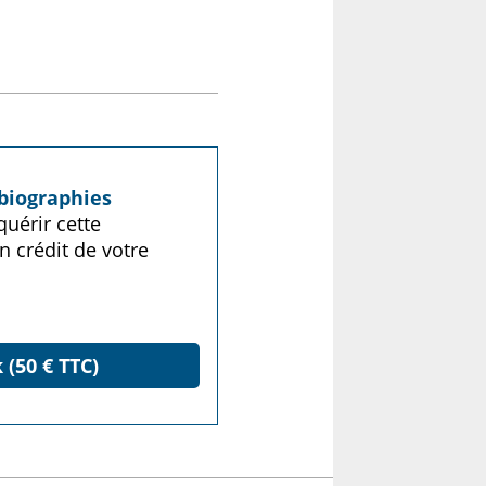
biographies
uérir cette
n crédit de votre
 (50 € TTC)