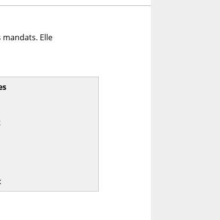
 mandats. Elle
es
x
x