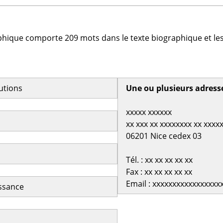
phique comporte 209 mots dans le texte biographique et les
butions
Une ou plusieurs adress
xxxxx xxxxxx
xx xxx xx xxxxxxxx xx xxxx
06201 Nice cedex 03
Tél. : xx xx xx xx xx
Fax : xx xx xx xx xx
Email : xxxxxxxxxxxxxxxxx
issance